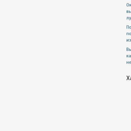
О
в
лу
П
п
из
В
к
не
Х