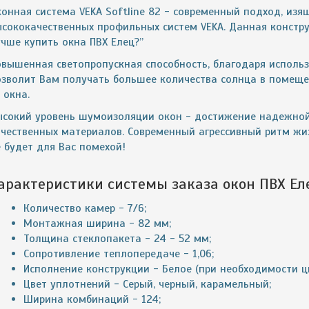
конная система VEKA Softline 82 - современный подход, из
ысококачественных профильных систем VEKA. Данная констру
чше купить окна ПВХ Елец?”
овышенная светопропускная способность, благодаря исполь
озволит Вам получать большее количества солнца в помеще
 окна.
ысокий уровень шумоизоляции окон - достижение надежной
ачественных материалов. Современный агрессивный ритм ж
 будет для Вас помехой!
арактеристики системы заказа окон ПВХ Ел
Количество камер - 7/6;
Монтажная ширина - 82 мм;
Толщина стеклопакета - 24 - 52 мм;
Сопротивление теплопередаче - 1,06;
Исполнение конструкции - Белое (при необходимости цв
Цвет уплотнений - Серый, черный, карамельный;
Ширина комбинаций - 124;