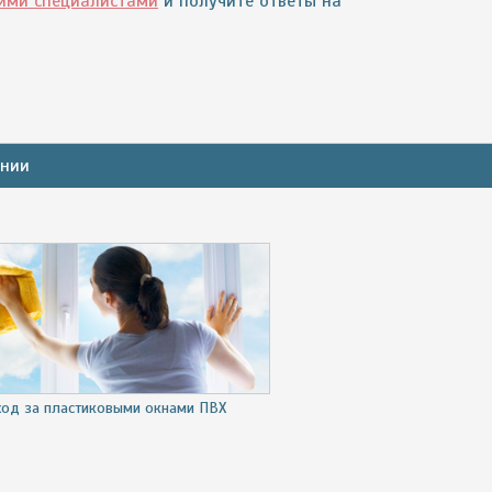
шими специалистами
и получите ответы на
ании
ход за пластиковыми окнами ПВХ