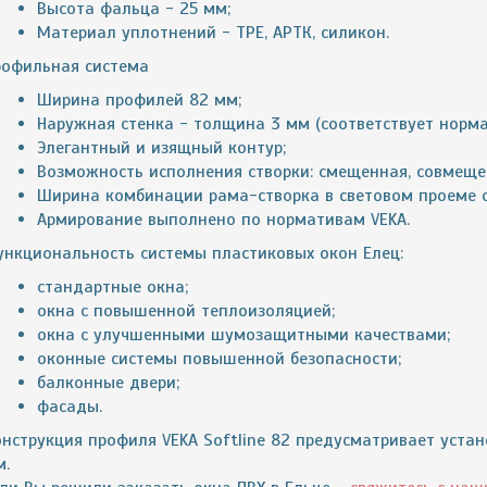
Высота фальца - 25 мм;
Материал уплотнений - ТРЕ, АРТК, силикон.
рофильная система
Ширина профилей 82 мм;
Наружная стенка - толщина 3 мм (соответствует норма
Элегантный и изящный контур;
Возможность исполнения створки: смещенная, совмеще
Ширина комбинации рама-створка в световом проеме о
Армирование выполнено по нормативам VEKA.
ункциональность системы пластиковых окон Елец:
стандартные окна;
окна с повышенной теплоизоляцией;
окна с улучшенными шумозащитными качествами;
оконные системы повышенной безопасности;
балконные двери;
фасады.
нструкция профиля VEKA Softline 82 предусматривает устан
м.