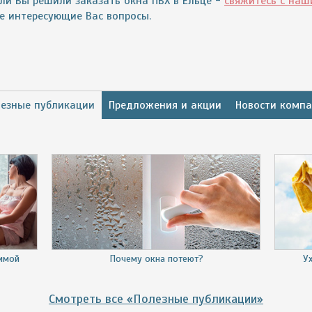
сли Вы решили заказать окна ПВХ в Ельце -
свяжитесь с на
се интересующие Вас вопросы.
езные публикации
Предложения и акции
Новости комп
зимой
Почему окна потеют?
У
Смотреть все «Полезные публикации»