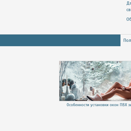
Д
с
О
Пол
Особенности установки окон ПВХ 