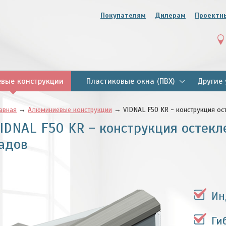
Покупателям
Дилерам
Проектн
вые конструкции
Пластиковые окна (ПВХ)
Другие 
авная
→
Алюминиевые конструкции
→ VIDNAL F50 KR - конструкция ос
IDNAL F50 KR - конструкция остек
адов
Ин
Ги