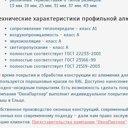
различные термовставки 6 типов размеров:
13 мм, 19 мм, 25 мм, 31 мм, 37 мм, 43 мм;
ехнические характеристики профильной ал
сопротивление теплопередаче - класс A1
воздухопроницаемость - класс A
звукоизоляция - класс A
светопропускание - класс A
полностью соответствует ГОСТ 22233-2001
полностью соответствует ГОСТ 23166-99
полностью соответствует ГОСТ 21519-2003
о время покрытия и обработки конструкции из алюминия для
спользуются порошковые краски по RAL. Доступно нанесени
нодно-оксидным покрытием. Есть возможность сделать покр
омпания "ОкнаПартнер" выполнит индивидуальное покрытие
ыш в Ельце.
обственное производство оконных конструкций, современны
конных кон современному подходу - дали нам право заслуж
аших клиентов.
Представительства компании “ОкнаПартнер”