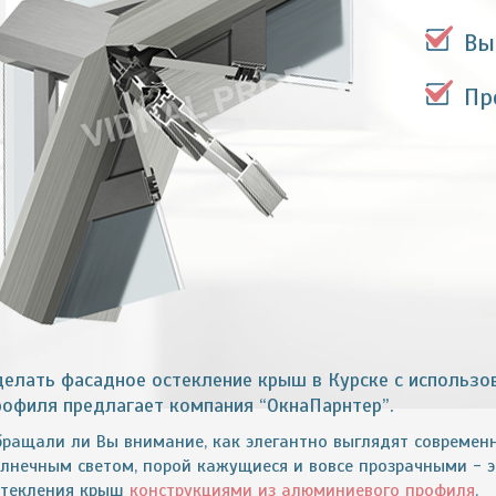
Вы
Пр
делать фасадное остекление крыш в Курске с использ
рофиля предлагает компания “ОкнаПарнтер”.
бращали ли Вы внимание, как элегантно выглядят современ
олнечным светом, порой кажущиеся и вовсе прозрачными - 
стекления крыш
конструкциями из алюминиевого профиля
.