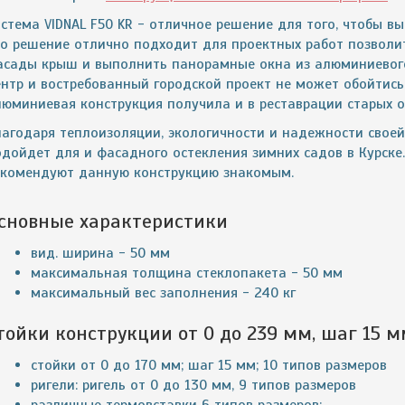
стема VIDNAL F50 KR - отличное решение для того, чтобы в
то решение отлично подходит для проектных работ позволит
асады крыш и выполнить панорамные окна из алюминиевого 
ентр и востребованный городской проект не может обойтись
люминиевая конструкция получила и в реставрации старых о
лагодаря теплоизоляции, экологичности и надежности своей
одойдет для и фасадного остекления зимних садов в Курск
екомендуют данную конструкцию знакомым.
сновные характеристики
вид. ширина - 50 мм
максимальная толщина стеклопакета - 50 мм
максимальный вес заполнения - 240 кг
тойки конструкции от 0 до 239 мм, шаг 15 мм
стойки от 0 до 170 мм; шаг 15 мм; 10 типов размеров
ригели: ригель от 0 до 130 мм, 9 типов размеров