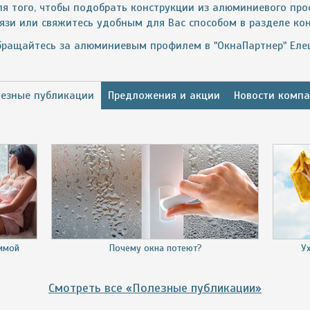
ля того, чтобы подобрать конструкции из алюминиевого про
вязи или свяжитесь удобным для Вас способом в разделе ко
бращайтесь за алюминиевым профилем в "ОкнаПартнер" Елец
езные публикации
Предложения и акции
Новости комп
зимой
Почему окна потеют?
У
Смотреть все «Полезные публикации»